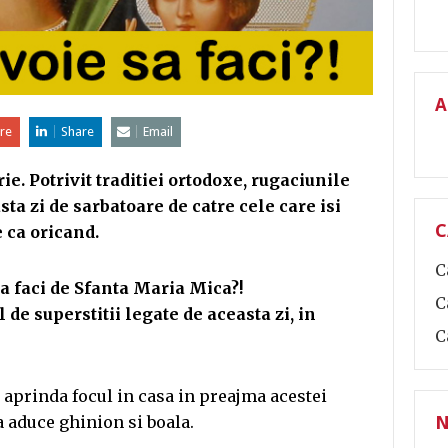
A
re
Share
Email
 Potrivit traditiei ortodoxe, rugaciunile
a zi de sarbatoare de catre cele care isi
C
 ca oricand.
C
 sa faci de Sfanta Maria Mica?!
C
 de superstitii legate de aceasta zi, in
C
e aprinda focul in casa in preajma acestei
ca aduce ghinion si boala.
N