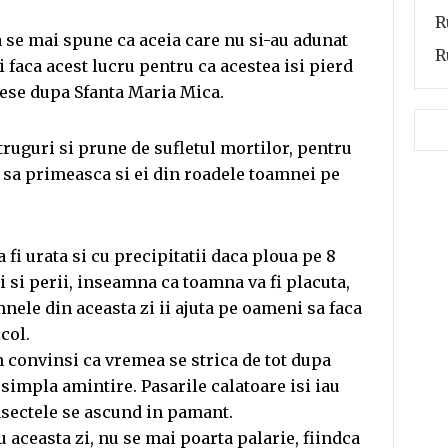
R
 se mai spune ca aceia care nu si-au adunat
R
 faca acest lucru pentru ca acestea isi pierd
ese dupa Sfanta Maria Mica.
ruguri si prune de sufletul mortilor, pentru
si sa primeasca si ei din roadele toamnei pe
i urata si cu precipitatii daca ploua pe 8
i si perii, inseamna ca toamna va fi placuta,
mnele din aceasta zi ii ajuta pe oameni sa faca
col.
m convinsi ca vremea se strica de tot dupa
simpla amintire. Pasarile calatoare isi iau
insectele se ascund in pamant.
 aceasta zi, nu se mai poarta palarie, fiindca