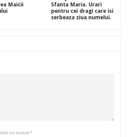
ea Maicii
Sfanta Maria. Urari
lui
pentru cei dragi care isi
serbeaza ziua numelui.
 fields are marked
*