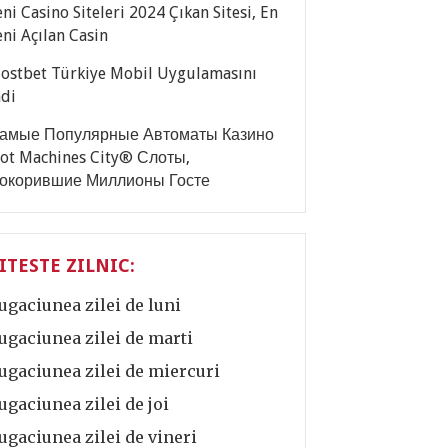
eni Casino Siteleri 2024 Çıkan Sitesi, En
eni Açılan Casin
ostbet Türkiye Mobil Uygulamasını
ndi
амые Популярные Автоматы Казино
lot Machines City® Слоты,
окорившие Миллионы Госте
ITESTE ZILNIC:
ugaciunea zilei de luni
ugaciunea zilei de marti
ugaciunea zilei de miercuri
ugaciunea zilei de joi
ugaciunea zilei de vineri