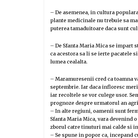
– De asemenea, in cultura populara
plante medicinale nu trebuie sa mai
puterea tamaduitoare daca sunt cul
– De Sfanta Maria Mica se impart st
ca acestora sa li se ierte pacatele 
lumea cealalta.
– Maramuresenii cred ca toamna va f
septembrie. Iar daca infloresc meri
iar recoltele se vor culege usor. Se
prognoze despre urmatorul an agri
– In alte regiuni, oamenii sunt fer
Sfanta Maria Mica, vara devenind o 
zborul catre tinuturi mai calde si 
– Se spune in popor ca, incepand cu