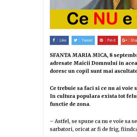
Like
Tweet
Pin it
Sha
SFANTA MARIA MICA, 8 septembrie.
adresate Maicii Domnului in aceast
doresc un copil sunt mai ascultate
Ce trebuie sa faci si ce nu ai voie
In cultura populara exista tot felul
functie de zona
.
– Astfel, se spune ca nu e voie sa s
sarbatori, oricat ar fi de frig, fiind