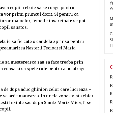
Y
 avea copii trebuie sa se roage pentru
Y
a vor primi pruncul dorit. Si pentru ca
M
uturor mamelor, femeile insarcinate se pot
I
copil sanatos.
С
S
rebuie sa fie cate o candela aprinsa pentru
П
 preamarirea Nasterii Fecioarei Maria.
oie sa mestereasca sau sa faca treaba prin
C
a coasa si sa spele rufe pentru a nu atrage
R
R
iua de dupa aduc ghinion celor care lucreaza –
R
i se va arde mancarea. In unele zone exista chiar
R
esti inainte sau dupa Sfanta Maria Mica, ti se
copii.
R