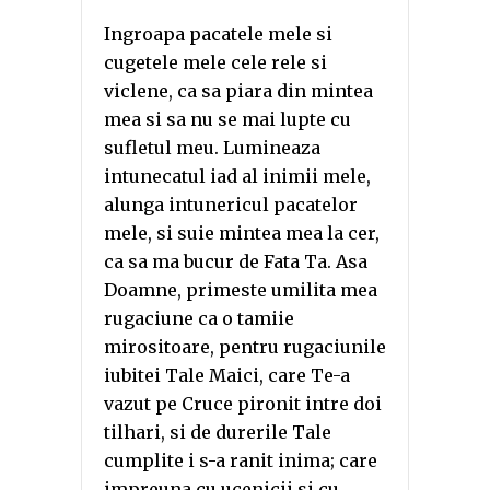
Ingroapa pacatele mele si
cugetele mele cele rele si
viclene, ca sa piara din mintea
mea si sa nu se mai lupte cu
sufletul meu. Lumineaza
intunecatul iad al inimii mele,
alunga intunericul pacatelor
mele, si suie mintea mea la cer,
ca sa ma bucur de Fata Ta. Asa
Doamne, primeste umilita mea
rugaciune ca o tamiie
mirositoare, pentru rugaciunile
iubitei Tale Maici, care Te-a
vazut pe Cruce pironit intre doi
tilhari, si de durerile Tale
cumplite i s-a ranit inima; care
impreuna cu ucenicii si cu