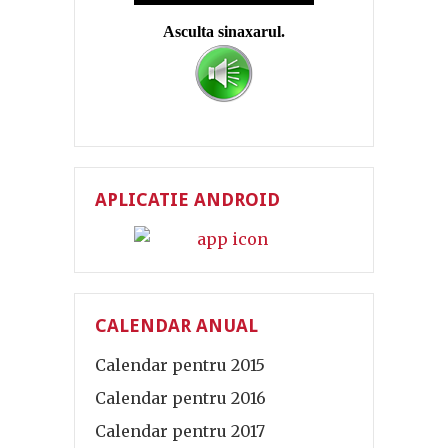
APLICATIE ANDROID
CALENDAR ANUAL
Calendar pentru 2015
Calendar pentru 2016
Calendar pentru 2017