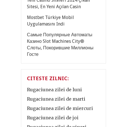
Yeni Casino Siteleri 2024 Çıkan
Sitesi, En Yeni Açılan Casin
Mostbet Türkiye Mobil
Uygulamasını Indi
Самые Популярные Автоматы
Казино Slot Machines City®
Слоты, Покорившие Миллионы
Госте
CITESTE ZILNIC:
Rugaciunea zilei de luni
Rugaciunea zilei de marti
Rugaciunea zilei de miercuri
Rugaciunea zilei de joi