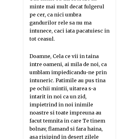
minte mai mult decat fulgerul
pe cer, ca nici umbra
gandurilor rele sa nu ma
intunece, caci iata pacatuiesc in
tot ceasul.
Doamne, Cela ce vii in taina
intre oameni, ai mila de noi, ca
umblam impiedicandu-ne prin
intuneric. Patimile au pus tina
pe ochii mintii, uitarea s-a
intarit in noi ca un zid,
impietrind in noi inimile
noastre si toate impreuna au
facut temnita in care Te tinem
bolnav, flamand si fara haina,
asa risipind in desert zilele