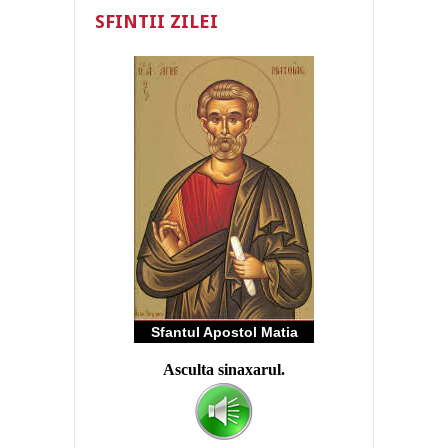
SFINTII ZILEI