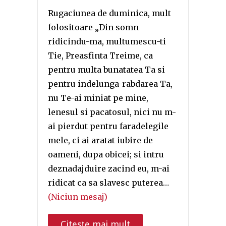
Rugaciunea de duminica, mult
folositoare „Din somn
ridicindu-ma, multumescu-ti
Tie, Preasfinta Treime, ca
pentru multa bunatatea Ta si
pentru indelunga-rabdarea Ta,
nu Te-ai miniat pe mine,
lenesul si pacatosul, nici nu m-
ai pierdut pentru faradelegile
mele, ci ai aratat iubire de
oameni, dupa obicei; si intru
deznadajduire zacind eu, m-ai
ridicat ca sa slavesc puterea…
(Niciun mesaj)
Citeste mai mult