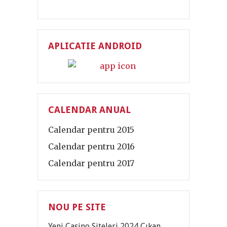
APLICATIE ANDROID
CALENDAR ANUAL
Calendar pentru 2015
Calendar pentru 2016
Calendar pentru 2017
NOU PE SITE
Yeni Casino Siteleri 2024 Çıkan