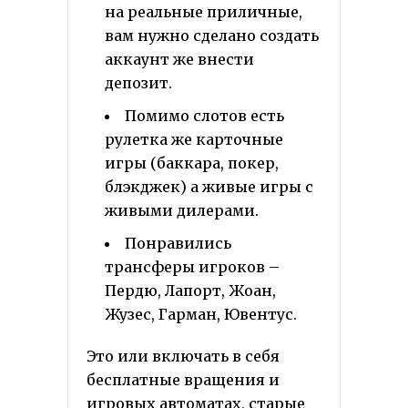
на реальные приличные,
вам нужно сделано создать
аккаунт же внести
депозит.
Помимо слотов есть
рулетка же карточные
игры (баккара, покер,
блэкджек) а живые игры с
живыми дилерами.
Понравились
трансферы игроков –
Пердю, Лапорт, Жоан,
Жузес, Гарман, Ювентус.
Это или включать в себя
бесплатные вращения и
игровых автоматах, старые