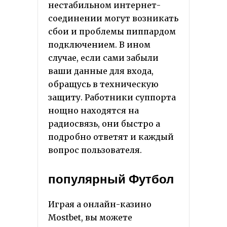
нестабильном интернет-
соединении могут возникать
сбои и проблемы пиппардом
подключением. В ином
случае, если сами забыли
ваши данные для входа,
обращусь в техническую
защиту. Работники суппорта
нощно находятся на
радиосвязь, они быстро а
подробно ответят и каждый
вопрос пользователя.
популярный Футбол
Играя а онлайн-казино
Mostbet, вы можете