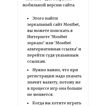
мобильной версии сайта.
Этого найти
зеркальный сайт Mostbet,
вы можете поискать в
Интернете ‘Mostbet
зеркало’ или ‘Mostbet
альтернативная ссылка’ и
перейти судя указанным
ссылкам.
Нужно важно, что при
регистрации надо указать
значит валюту, потому же
в процессе игр она больше
не меняется.
Когда вы хотите играть