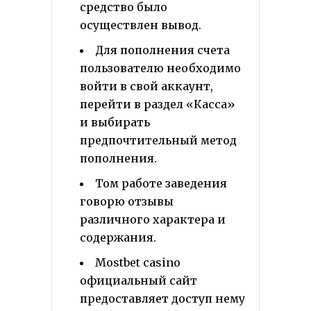
средство было
осуществлен вывод.
Для пополнения счета
пользователю необходимо
войти в свой аккаунт,
перейти в раздел «Касса»
и выбирать
предпочтительный метод
пополнения.
Том работе заведения
говорю отзывы
различного характера и
содержания.
Mostbet casino
официальный сайт
предоставляет доступ нему