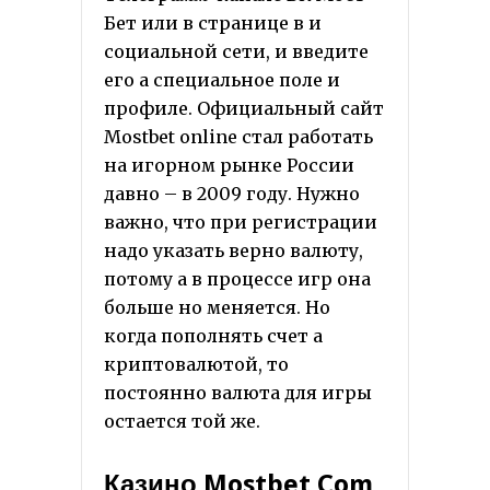
Бет или в странице в и
социальной сети, и введите
его а специальное поле и
профиле. Официальный сайт
Mostbet online стал работать
на игорном рынке России
давно – в 2009 году. Нужно
важно, что при регистрации
надо указать верно валюту,
потому а в процессе игр она
больше но меняется. Но
когда пополнять счет а
криптовалютой, то
постоянно валюта для игры
остается той же.
Казино Mostbet Com