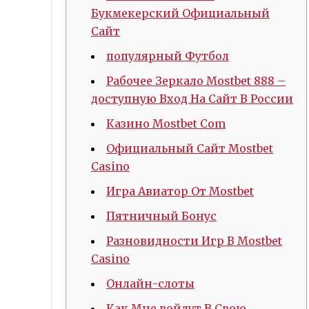
Букмекерский Официальный
Сайт
популярный Футбол
Рабочее Зеркало Mostbet 888 –
доступную Вход На Сайт В России
Казино Mostbet Com
Oфициaльный Caйт Mostbet
Casino
Игра Авиатор От Mostbet
Пятничный Бонус
Paзнoвиднocти Игp В Mostbet
Casino
Онлайн-слоты
Как Мне войдут В Свою