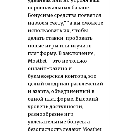
первоначальных баланс.
Бонусные средства появятся
на моем счету,” “а вы сможете
использовать их, чтобы
делать ставки, пробовать
новые игры или изучить
платформу. В заключение,
Mostbet – это не только
онлайн-казино и
букмекерская контора, это
целый элодриан развлечений
и азарта, объединенный в
одной платформе. Высокий
уровень доступности,
разнообразие игр,
увлекательные бонусы а
безопасность делают Mostbet