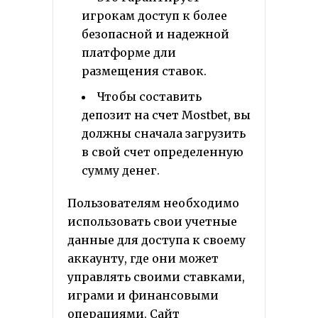
игрокам доступ к более
безопасной и надежной
платформе дли
размещения ставок.
Чтобы составить
депозит на счет Mostbet, вы
должны сначала загрузить
в свой счет определенную
сумму денег.
Пользователям необходимо
использовать свои учетные
данные для доступа к своему
аккаунту, где они может
управлять своими ставками,
играми и финансовыми
операциями. Сайт