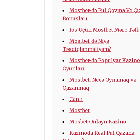
Mostbet-də Pul Qoyma Və Ç
Bonusları
Ios Üçün Mostbet Mərc Tətb
Mostbet-də Niyə
Təsdiqlənməliyəm?
Mostbet-də Populyar Kazino
Oyunları
Mostbet: Necə Oynamaq Və
Qazanmaq
Canlı
Mostbet
Mosbet Onlayn Kazino
Kazinoda Real Pul Qazana