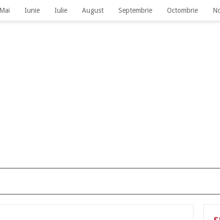
Mai
Iunie
Iulie
August
Septembrie
Octombrie
No