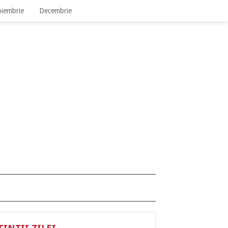
iembrie
Decembrie