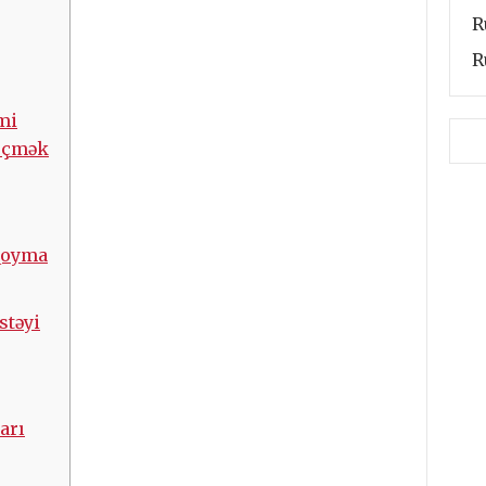
R
R
mi
Keçmək
Qoyma
stəyi
arı