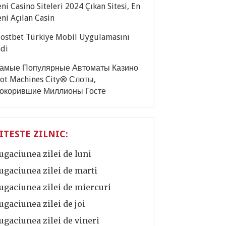
eni Casino Siteleri 2024 Çıkan Sitesi, En
eni Açılan Casin
ostbet Türkiye Mobil Uygulamasını
ndi
амые Популярные Автоматы Казино
lot Machines City® Слоты,
окорившие Миллионы Госте
ITESTE ZILNIC:
ugaciunea zilei de luni
ugaciunea zilei de marti
ugaciunea zilei de miercuri
ugaciunea zilei de joi
ugaciunea zilei de vineri