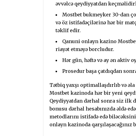
əvvəlcə qeydiyyatdan keçməlidirl
Mostbet bukmeyker 30-dan çox
və öz istifadəçilərinə hər bir ma
təklif edir.
Qanuni onlayn kazino Mostbet 
riayət etməyə borcludur.
Hər gün, həftə və ay ən aktiv 
Prosedur başa çatdıqdan sonra
Tətbiq yaxşı optimallaşdırlıb və əla
Mostbet kazinoda hər bir yeni qeyd
Qeydiyyatdan dərhal sonra siz ilk 
bonusu dərhal hesabınızda əldə edə 
metodlarını istifadə edə biləcəksin
onlayn kazinoda qarşılaşacağınız b