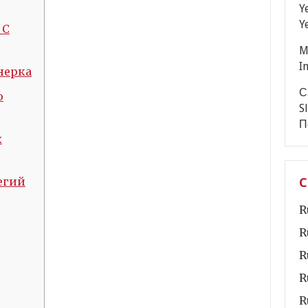
Y
Y
 С
M
I
нерка
С
о
S
П
х
егий
C
R
R
R
R
R