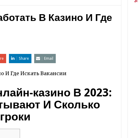
S
аботать В Казино И Где
re
Share
Email
но И Где Искать Вакансии
нлайн-казино В 2023:
тывают И Сколько
гроки