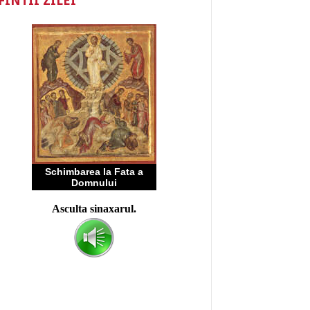
FINTII ZILEI