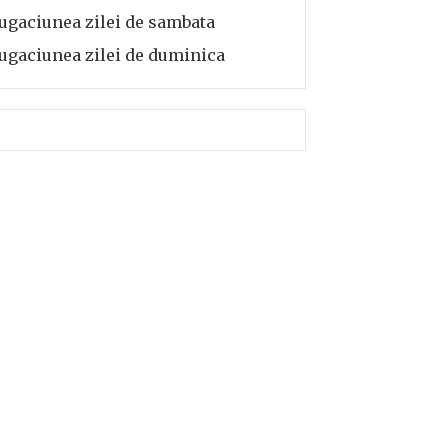
ugaciunea zilei de sambata
ugaciunea zilei de duminica