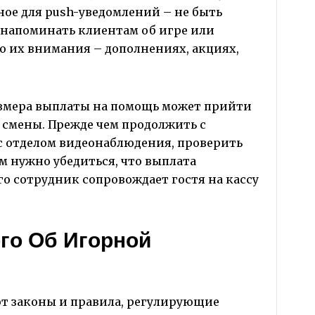
ное для push-уведомлений – не быть
 напоминать клиентам об игре или
но их внимания – дополнениях, акциях,
азмера выплаты на помощь может прийти
 смены. Прежде чем продолжить с
 с отделом видеонаблюдения, проверить
м нужно убедиться, что выплата
го сотрудник сопровождает гостя на кассу
го Об Игорной
т законы и правила, регулирующие