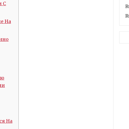
и С
R
R
е На
зино
ую
ии
ся На